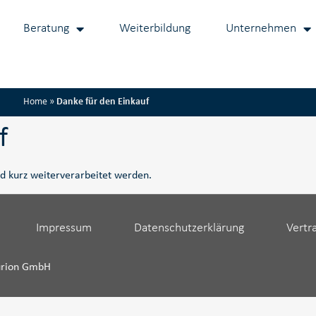
Beratung
Weiterbildung
Unternehmen
Home
»
Danke für den Einkauf
f
rd kurz weiterverarbeitet werden.
Impressum
Datenschutzerklärung
Vertr
urion GmbH