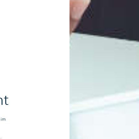
nt
 im