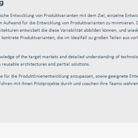
g
ische Entwicklung von Produktvarianten mit dem Ziel, einzelne Entwic
Aufwand für die Entwicklung von Produktvarianten zu minmieren. Da
hitekturen entwickelt die diese Variabilität abbilden können, und wi
r konkrete Produktvarianten, die im Idealfall zu großen Teilen aus v
wledge of the target markets and detailed understanding of technolo
 reusable architectures and partial solutions.
sse für die Produktlinienentwicklung anzupassen, sowie geeignete E
, führen mit Ihnen Pilotprojekte durch und coachen Ihre Teams währe